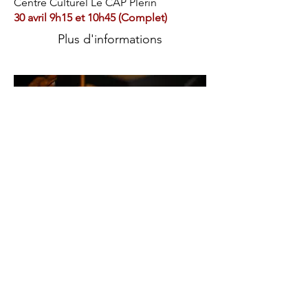
Centre Culturel Le CAP Plérin
30 avril 9h15 et 10h45 (Complet)
Plus d'informations
Scolaires en
partenariat
(réservations selon les
contacts ci dessous)
Scène Nationale La Passerelle (
Saint-
Brieuc)
Tout Bouge - Cie les Fées