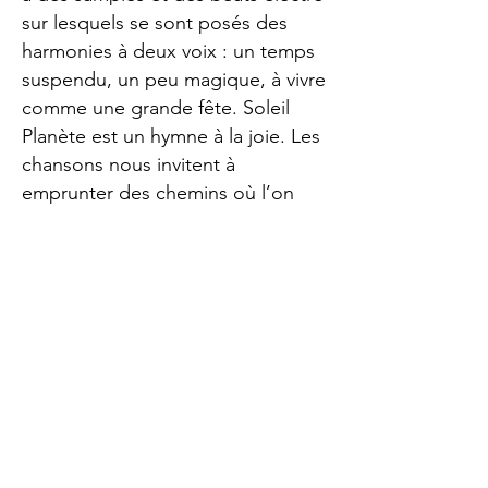
sur lesquels se sont posés des
harmonies à deux voix : un temps
suspendu, un peu magique, à vivre
comme une grande fête.
Soleil
Planète est un hymne à la joie. Les
chansons nous invitent à
emprunter des chemins où l’on
peut être
fous, décalés, où l’on peut chanter
et danser, rire ensemble ou juste
regarder et écouter pour ceux qui
préfèrent.
Peu importe ce que l’on
choisit de faire si cela nous
ressemble et nous fait du
bien.
Bienvenue sur une planète
colorée où l’on célèbre le chant et
la danse, où l’on distille du