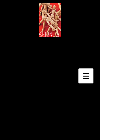
Téléchargez
la grille 2026
(en cours )
Téléchargez
le programme 2026
Edition 2026 - Du 27 avril au 2
mai​
(Programmation en cours de traitement
informatique)