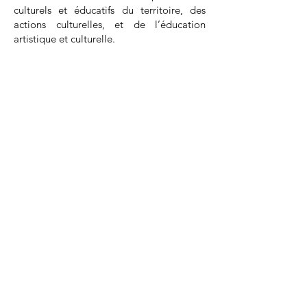
culturels et éducatifs du territoire, des
actions culturelles, et de l’éducation
artistique et culturelle.
Plus de 600 artistes ou compagnies ont
participé une ou plusieurs fois depuis
1999 au festival. L’ambition du festival
reste de garantir à un plus grand nombre
l’accès à la culture et plus
particulièrement à l’art de la marionnette,
dans une ambiance festive et conviviale.